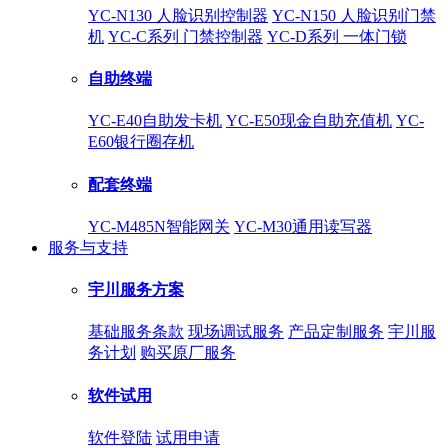
YC-N130 人脸识别控制器
YC-N150 人脸识别门禁
机
YC-C系列 门禁控制器
YC-D系列 一体门锁
自助终端
YC-E40自助发卡机
YC-E50现金自助充值机
YC-
E60银行圈存机
配套终端
YC-M485N智能网关
YC-M30通用读写器
服务与支持
宇川服务方案
基础服务条款
现场调试服务
产品定制服务
宇川服
务计划
购买原厂服务
软件试用
软件登陆
试用申请