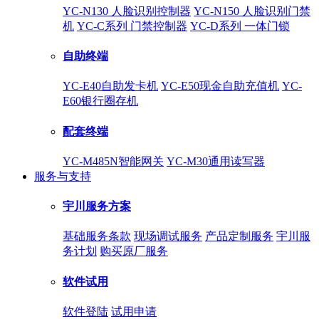
YC-N130 人脸识别控制器
YC-N150 人脸识别门禁
机
YC-C系列 门禁控制器
YC-D系列 一体门锁
自助终端
YC-E40自助发卡机
YC-E50现金自助充值机
YC-
E60银行圈存机
配套终端
YC-M485N智能网关
YC-M30通用读写器
服务与支持
宇川服务方案
基础服务条款
现场调试服务
产品定制服务
宇川服
务计划
购买原厂服务
软件试用
软件登陆
试用申请