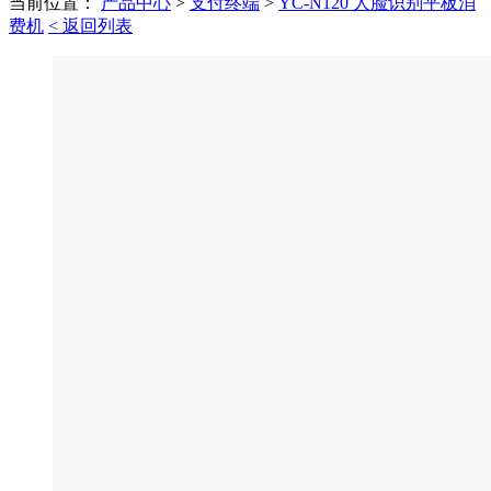
当前位置：
产品中心
>
支付终端
>
YC-N120 人脸识别平板消
费机
< 返回列表