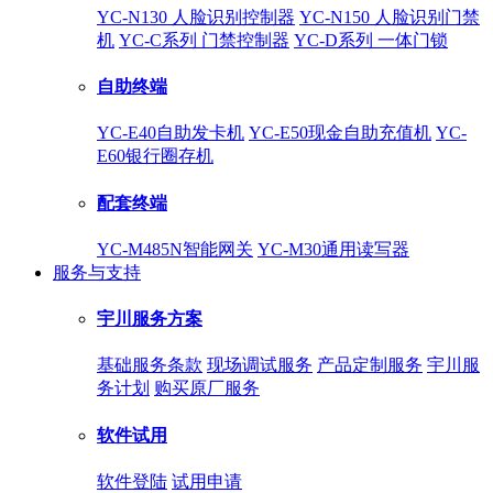
YC-N130 人脸识别控制器
YC-N150 人脸识别门禁
机
YC-C系列 门禁控制器
YC-D系列 一体门锁
自助终端
YC-E40自助发卡机
YC-E50现金自助充值机
YC-
E60银行圈存机
配套终端
YC-M485N智能网关
YC-M30通用读写器
服务与支持
宇川服务方案
基础服务条款
现场调试服务
产品定制服务
宇川服
务计划
购买原厂服务
软件试用
软件登陆
试用申请