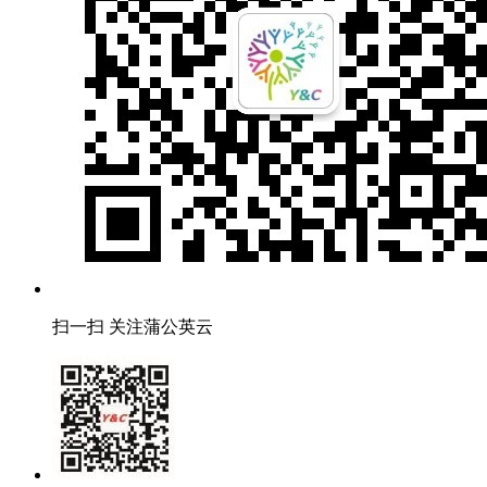
扫一扫 关注蒲公英云