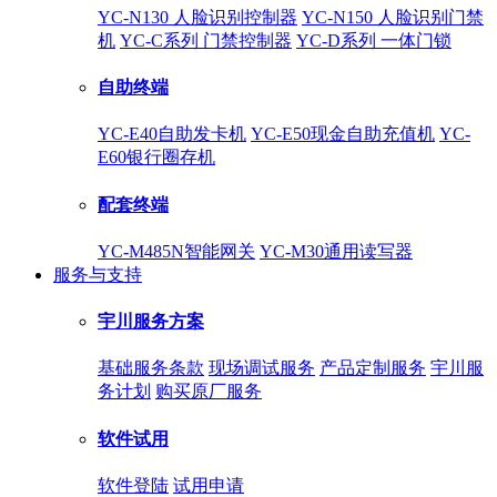
YC-N130 人脸识别控制器
YC-N150 人脸识别门禁
机
YC-C系列 门禁控制器
YC-D系列 一体门锁
自助终端
YC-E40自助发卡机
YC-E50现金自助充值机
YC-
E60银行圈存机
配套终端
YC-M485N智能网关
YC-M30通用读写器
服务与支持
宇川服务方案
基础服务条款
现场调试服务
产品定制服务
宇川服
务计划
购买原厂服务
软件试用
软件登陆
试用申请