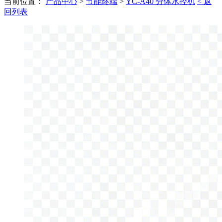
当前位置：
产品中心
>
节能终端
>
YC-A40 分体水控机
< 返
回列表