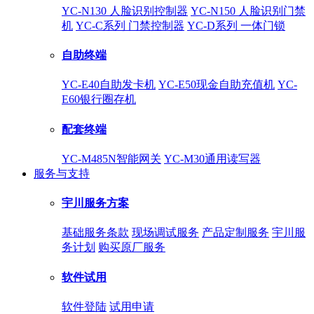
YC-N130 人脸识别控制器
YC-N150 人脸识别门禁
机
YC-C系列 门禁控制器
YC-D系列 一体门锁
自助终端
YC-E40自助发卡机
YC-E50现金自助充值机
YC-
E60银行圈存机
配套终端
YC-M485N智能网关
YC-M30通用读写器
服务与支持
宇川服务方案
基础服务条款
现场调试服务
产品定制服务
宇川服
务计划
购买原厂服务
软件试用
软件登陆
试用申请