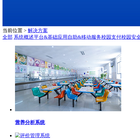
当前位置
>
解决方案
全部
系统概述
平台&基础应用
自助&移动服务
校园支付
校园安
营养分析系统