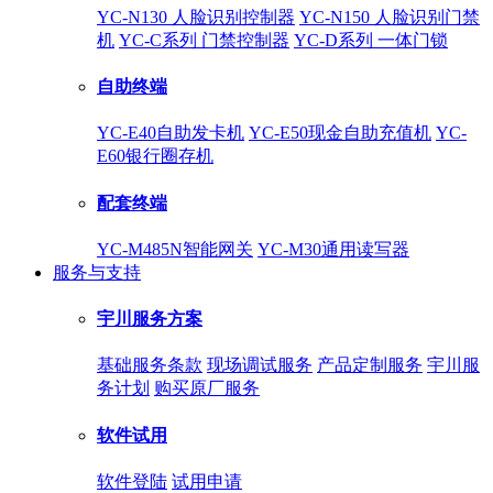
YC-N130 人脸识别控制器
YC-N150 人脸识别门禁
机
YC-C系列 门禁控制器
YC-D系列 一体门锁
自助终端
YC-E40自助发卡机
YC-E50现金自助充值机
YC-
E60银行圈存机
配套终端
YC-M485N智能网关
YC-M30通用读写器
服务与支持
宇川服务方案
基础服务条款
现场调试服务
产品定制服务
宇川服
务计划
购买原厂服务
软件试用
软件登陆
试用申请