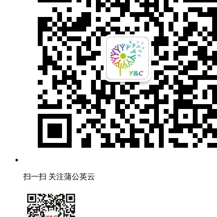
扫一扫 关注蒲公英云