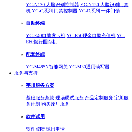
YC-N130 人脸识别控制器
YC-N150 人脸识别门禁
机
YC-C系列 门禁控制器
YC-D系列 一体门锁
自助终端
YC-E40自助发卡机
YC-E50现金自助充值机
YC-
E60银行圈存机
配套终端
YC-M485N智能网关
YC-M30通用读写器
服务与支持
宇川服务方案
基础服务条款
现场调试服务
产品定制服务
宇川服
务计划
购买原厂服务
软件试用
软件登陆
试用申请