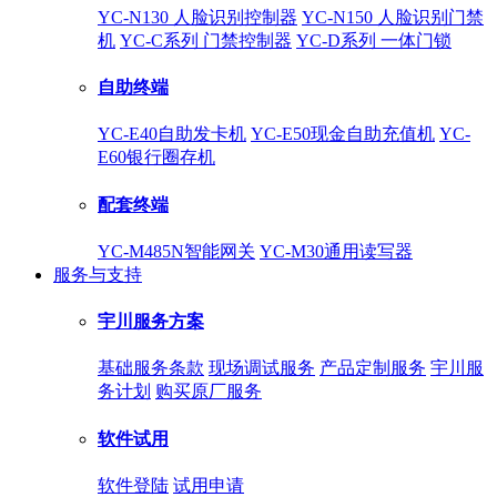
YC-N130 人脸识别控制器
YC-N150 人脸识别门禁
机
YC-C系列 门禁控制器
YC-D系列 一体门锁
自助终端
YC-E40自助发卡机
YC-E50现金自助充值机
YC-
E60银行圈存机
配套终端
YC-M485N智能网关
YC-M30通用读写器
服务与支持
宇川服务方案
基础服务条款
现场调试服务
产品定制服务
宇川服
务计划
购买原厂服务
软件试用
软件登陆
试用申请