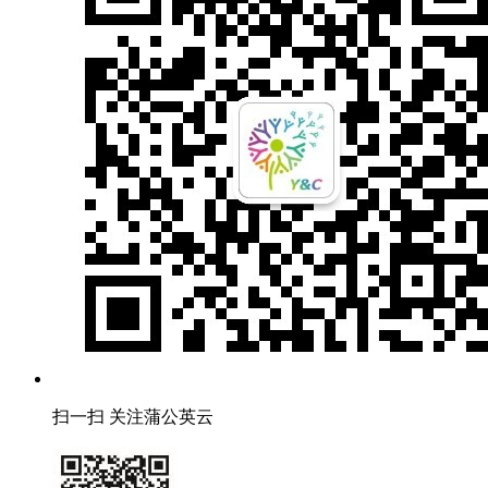
扫一扫 关注蒲公英云