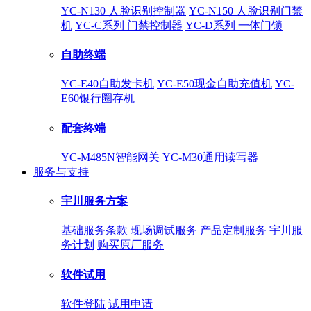
YC-N130 人脸识别控制器
YC-N150 人脸识别门禁
机
YC-C系列 门禁控制器
YC-D系列 一体门锁
自助终端
YC-E40自助发卡机
YC-E50现金自助充值机
YC-
E60银行圈存机
配套终端
YC-M485N智能网关
YC-M30通用读写器
服务与支持
宇川服务方案
基础服务条款
现场调试服务
产品定制服务
宇川服
务计划
购买原厂服务
软件试用
软件登陆
试用申请