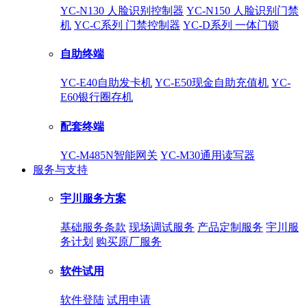
YC-N130 人脸识别控制器
YC-N150 人脸识别门禁
机
YC-C系列 门禁控制器
YC-D系列 一体门锁
自助终端
YC-E40自助发卡机
YC-E50现金自助充值机
YC-
E60银行圈存机
配套终端
YC-M485N智能网关
YC-M30通用读写器
服务与支持
宇川服务方案
基础服务条款
现场调试服务
产品定制服务
宇川服
务计划
购买原厂服务
软件试用
软件登陆
试用申请