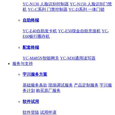
YC-N130 人脸识别控制器
YC-N150 人脸识别门禁
机
YC-C系列 门禁控制器
YC-D系列 一体门锁
自助终端
YC-E40自助发卡机
YC-E50现金自助充值机
YC-
E60银行圈存机
配套终端
YC-M485N智能网关
YC-M30通用读写器
服务与支持
宇川服务方案
基础服务条款
现场调试服务
产品定制服务
宇川服
务计划
购买原厂服务
软件试用
软件登陆
试用申请