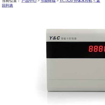
当前位置：
产品中心
>
节能终端
>
YC-A20 分体水控机
< 返
回列表