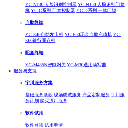
YC-N130 人脸识别控制器
YC-N150 人脸识别门禁
机
YC-C系列 门禁控制器
YC-D系列 一体门锁
自助终端
YC-E40自助发卡机
YC-E50现金自助充值机
YC-
E60银行圈存机
配套终端
YC-M485N智能网关
YC-M30通用读写器
服务与支持
宇川服务方案
基础服务条款
现场调试服务
产品定制服务
宇川服
务计划
购买原厂服务
软件试用
软件登陆
试用申请