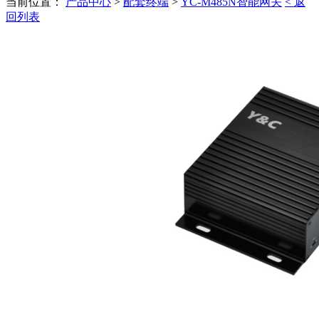
当前位置：
产品中心
>
配套终端
>
YC-M485N智能网关
< 返
回列表