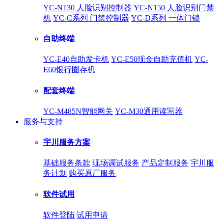
YC-N130 人脸识别控制器
YC-N150 人脸识别门禁
机
YC-C系列 门禁控制器
YC-D系列 一体门锁
自助终端
YC-E40自助发卡机
YC-E50现金自助充值机
YC-
E60银行圈存机
配套终端
YC-M485N智能网关
YC-M30通用读写器
服务与支持
宇川服务方案
基础服务条款
现场调试服务
产品定制服务
宇川服
务计划
购买原厂服务
软件试用
软件登陆
试用申请