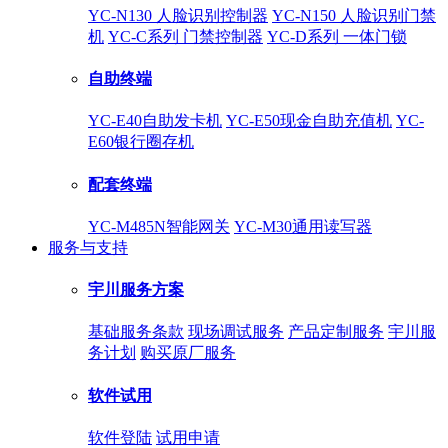
YC-N130 人脸识别控制器
YC-N150 人脸识别门禁
机
YC-C系列 门禁控制器
YC-D系列 一体门锁
自助终端
YC-E40自助发卡机
YC-E50现金自助充值机
YC-
E60银行圈存机
配套终端
YC-M485N智能网关
YC-M30通用读写器
服务与支持
宇川服务方案
基础服务条款
现场调试服务
产品定制服务
宇川服
务计划
购买原厂服务
软件试用
软件登陆
试用申请