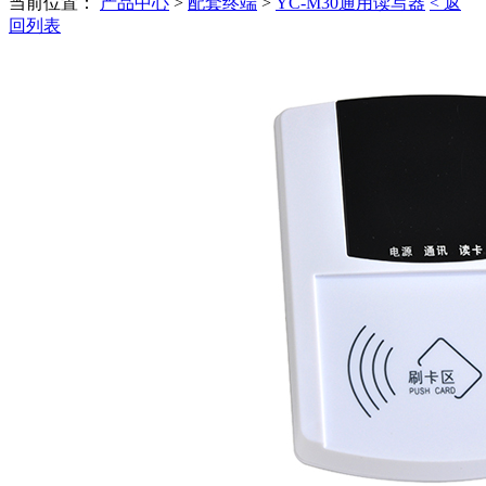
当前位置：
产品中心
>
配套终端
>
YC-M30通用读写器
< 返
回列表