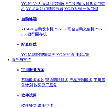
YC-N130 人脸识别控制器
YC-N150 人脸识别门禁
机
YC-C系列 门禁控制器
YC-D系列 一体门锁
自助终端
YC-E40自助发卡机
YC-E50现金自助充值机
YC-
E60银行圈存机
配套终端
YC-M485N智能网关
YC-M30通用读写器
服务与支持
宇川服务方案
基础服务条款
现场调试服务
产品定制服务
宇川服
务计划
购买原厂服务
软件试用
软件登陆
试用申请