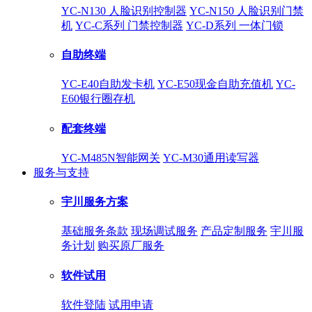
YC-N130 人脸识别控制器
YC-N150 人脸识别门禁
机
YC-C系列 门禁控制器
YC-D系列 一体门锁
自助终端
YC-E40自助发卡机
YC-E50现金自助充值机
YC-
E60银行圈存机
配套终端
YC-M485N智能网关
YC-M30通用读写器
服务与支持
宇川服务方案
基础服务条款
现场调试服务
产品定制服务
宇川服
务计划
购买原厂服务
软件试用
软件登陆
试用申请