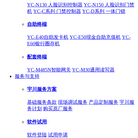
YC-N130 人脸识别控制器
YC-N150 人脸识别门禁
机
YC-C系列 门禁控制器
YC-D系列 一体门锁
自助终端
YC-E40自助发卡机
YC-E50现金自助充值机
YC-
E60银行圈存机
配套终端
YC-M485N智能网关
YC-M30通用读写器
服务与支持
宇川服务方案
基础服务条款
现场调试服务
产品定制服务
宇川服
务计划
购买原厂服务
软件试用
软件登陆
试用申请