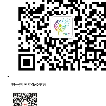
扫一扫 关注蒲公英云