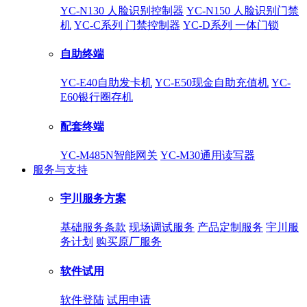
YC-N130 人脸识别控制器
YC-N150 人脸识别门禁
机
YC-C系列 门禁控制器
YC-D系列 一体门锁
自助终端
YC-E40自助发卡机
YC-E50现金自助充值机
YC-
E60银行圈存机
配套终端
YC-M485N智能网关
YC-M30通用读写器
服务与支持
宇川服务方案
基础服务条款
现场调试服务
产品定制服务
宇川服
务计划
购买原厂服务
软件试用
软件登陆
试用申请