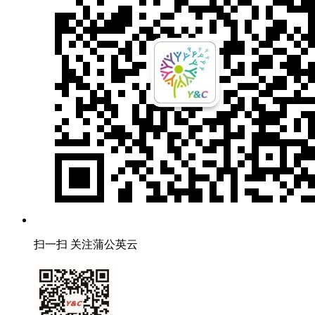
扫一扫 关注蒲公英云