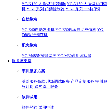
YC-N130 人脸识别控制器
YC-N150 人脸识别门禁
机
YC-C系列 门禁控制器
YC-D系列 一体门锁
自助终端
YC-E40自助发卡机
YC-E50现金自助充值机
YC-
E60银行圈存机
配套终端
YC-M485N智能网关
YC-M30通用读写器
服务与支持
宇川服务方案
基础服务条款
现场调试服务
产品定制服务
宇川服
务计划
购买原厂服务
软件试用
软件登陆
试用申请