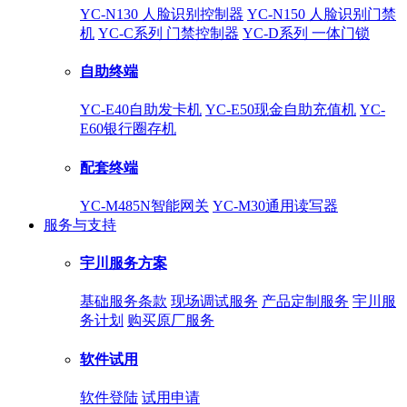
YC-N130 人脸识别控制器
YC-N150 人脸识别门禁
机
YC-C系列 门禁控制器
YC-D系列 一体门锁
自助终端
YC-E40自助发卡机
YC-E50现金自助充值机
YC-
E60银行圈存机
配套终端
YC-M485N智能网关
YC-M30通用读写器
服务与支持
宇川服务方案
基础服务条款
现场调试服务
产品定制服务
宇川服
务计划
购买原厂服务
软件试用
软件登陆
试用申请