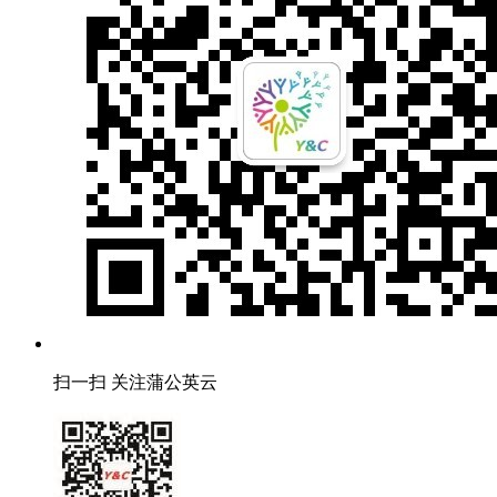
扫一扫 关注蒲公英云