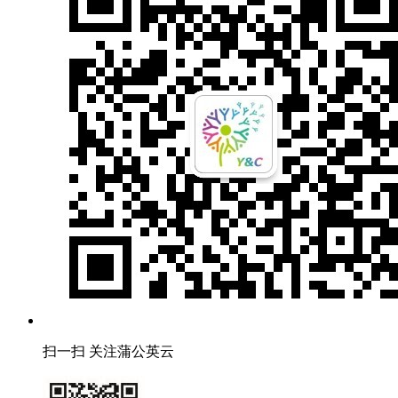
扫一扫 关注蒲公英云