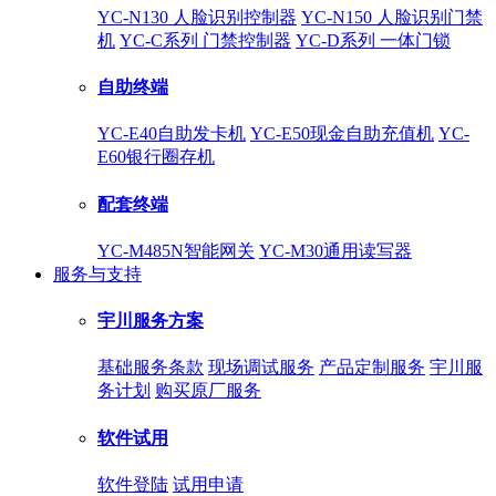
YC-N130 人脸识别控制器
YC-N150 人脸识别门禁
机
YC-C系列 门禁控制器
YC-D系列 一体门锁
自助终端
YC-E40自助发卡机
YC-E50现金自助充值机
YC-
E60银行圈存机
配套终端
YC-M485N智能网关
YC-M30通用读写器
服务与支持
宇川服务方案
基础服务条款
现场调试服务
产品定制服务
宇川服
务计划
购买原厂服务
软件试用
软件登陆
试用申请