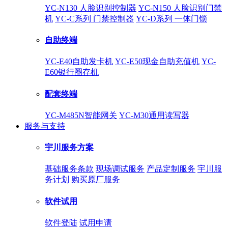
YC-N130 人脸识别控制器
YC-N150 人脸识别门禁
机
YC-C系列 门禁控制器
YC-D系列 一体门锁
自助终端
YC-E40自助发卡机
YC-E50现金自助充值机
YC-
E60银行圈存机
配套终端
YC-M485N智能网关
YC-M30通用读写器
服务与支持
宇川服务方案
基础服务条款
现场调试服务
产品定制服务
宇川服
务计划
购买原厂服务
软件试用
软件登陆
试用申请