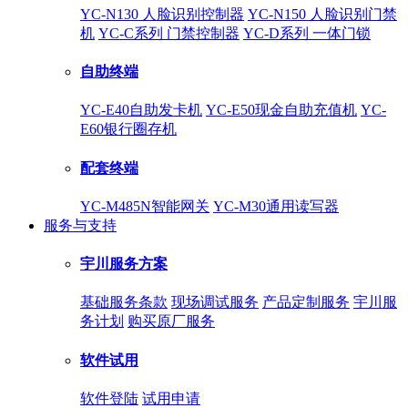
YC-N130 人脸识别控制器
YC-N150 人脸识别门禁
机
YC-C系列 门禁控制器
YC-D系列 一体门锁
自助终端
YC-E40自助发卡机
YC-E50现金自助充值机
YC-
E60银行圈存机
配套终端
YC-M485N智能网关
YC-M30通用读写器
服务与支持
宇川服务方案
基础服务条款
现场调试服务
产品定制服务
宇川服
务计划
购买原厂服务
软件试用
软件登陆
试用申请