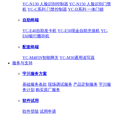
YC-N130 人脸识别控制器
YC-N150 人脸识别门禁
机
YC-C系列 门禁控制器
YC-D系列 一体门锁
自助终端
YC-E40自助发卡机
YC-E50现金自助充值机
YC-
E60银行圈存机
配套终端
YC-M485N智能网关
YC-M30通用读写器
服务与支持
宇川服务方案
基础服务条款
现场调试服务
产品定制服务
宇川服
务计划
购买原厂服务
软件试用
软件登陆
试用申请