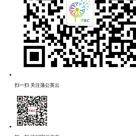
扫一扫 关注蒲公英云