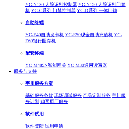
YC-N130 人脸识别控制器
YC-N150 人脸识别门禁
机
YC-C系列 门禁控制器
YC-D系列 一体门锁
自助终端
YC-E40自助发卡机
YC-E50现金自助充值机
YC-
E60银行圈存机
配套终端
YC-M485N智能网关
YC-M30通用读写器
服务与支持
宇川服务方案
基础服务条款
现场调试服务
产品定制服务
宇川服
务计划
购买原厂服务
软件试用
软件登陆
试用申请