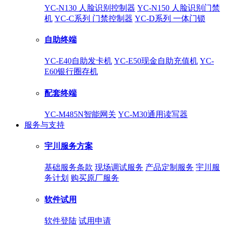
YC-N130 人脸识别控制器
YC-N150 人脸识别门禁
机
YC-C系列 门禁控制器
YC-D系列 一体门锁
自助终端
YC-E40自助发卡机
YC-E50现金自助充值机
YC-
E60银行圈存机
配套终端
YC-M485N智能网关
YC-M30通用读写器
服务与支持
宇川服务方案
基础服务条款
现场调试服务
产品定制服务
宇川服
务计划
购买原厂服务
软件试用
软件登陆
试用申请