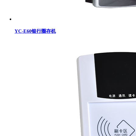
YC-E60银行圈存机