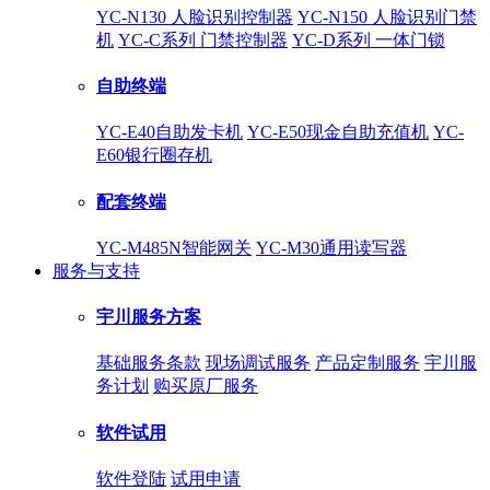
YC-N130 人脸识别控制器
YC-N150 人脸识别门禁
机
YC-C系列 门禁控制器
YC-D系列 一体门锁
自助终端
YC-E40自助发卡机
YC-E50现金自助充值机
YC-
E60银行圈存机
配套终端
YC-M485N智能网关
YC-M30通用读写器
服务与支持
宇川服务方案
基础服务条款
现场调试服务
产品定制服务
宇川服
务计划
购买原厂服务
软件试用
软件登陆
试用申请